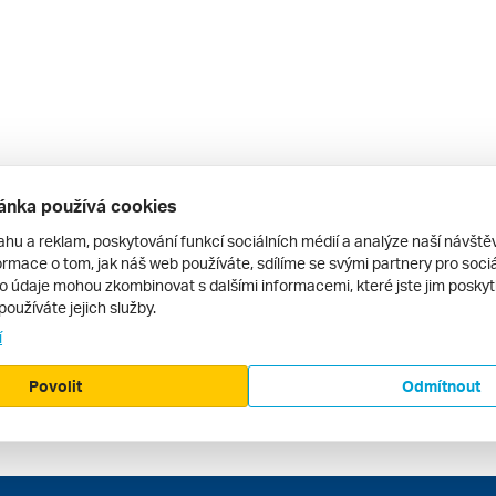
ánka používá cookies
ahu a reklam, poskytování funkcí sociálních médií a analýze naší návšt
rmace o tom, jak náš web používáte, sdílíme se svými partnery pro sociál
to údaje mohou zkombinovat s dalšími informacemi, které jste jim poskytli
používáte jejich služby.
í
Povolit
Odmítnout