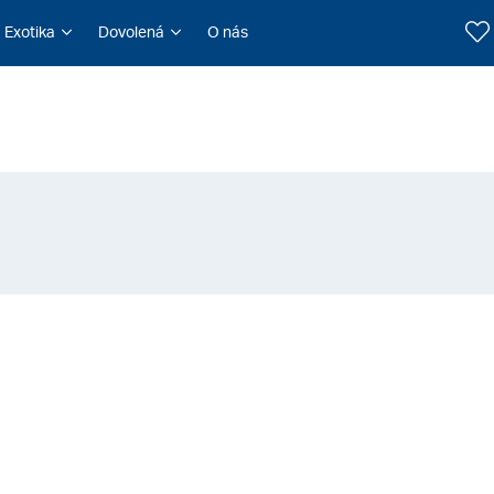
Exotika
Dovolená
O nás