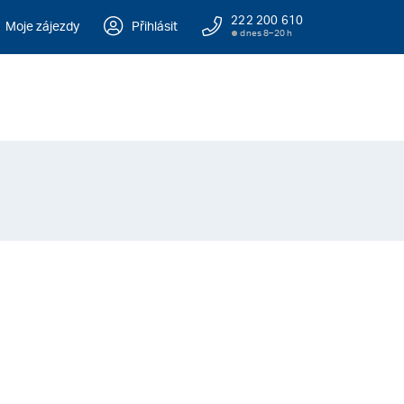
222 200 610
Moje zájezdy
Přihlásit
dnes 8–20 h