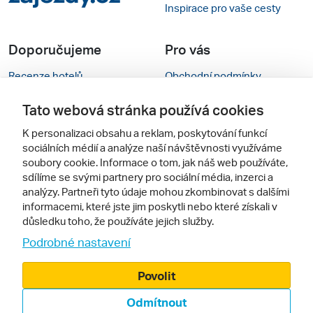
Inspirace pro vaše cesty
Doporučujeme
Pro vás
Recenze hotelů
Obchodní podmínky
Rady na cestu
Kontakty
Tato webová stránka používá cookies
Cestovní kanceláře
Nastavení cookies
K personalizaci obsahu a reklam, poskytování funkcí
sociálních médií a analýze naší návštěvnosti využíváme
Zájazdy.sk
Verze webu pro PC
soubory cookie. Informace o tom, jak náš web používáte,
sdílíme se svými partnery pro sociální média, inzerci a
analýzy. Partneři tyto údaje mohou zkombinovat s dalšími
Sledujte nás
informacemi, které jste jim poskytli nebo které získali v
důsledku toho, že používáte jejich služby.
Podrobné nastavení
Povolit
Odmítnout
© 2000 - 2026, Zájezdy.cz