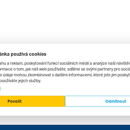
ánka používá cookies
ahu a reklam, poskytování funkcí sociálních médií a analýze naší návšt
rmace o tom, jak náš web používáte, sdílíme se svými partnery pro sociál
to údaje mohou zkombinovat s dalšími informacemi, které jste jim poskytli
používáte jejich služby.
í
Povolit
Odmítnout