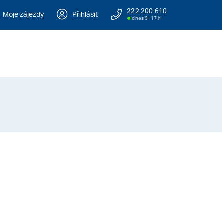
222 200 610
Moje zájezdy
Přihlásit
dnes 9–17 h