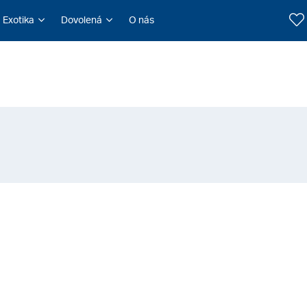
Exotika
Dovolená
O nás