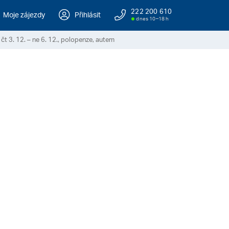
222 200 610
Moje zájezdy
Přihlásit
dnes 10–18 h
čt 3. 12. – ne 6. 12., polopenze, autem