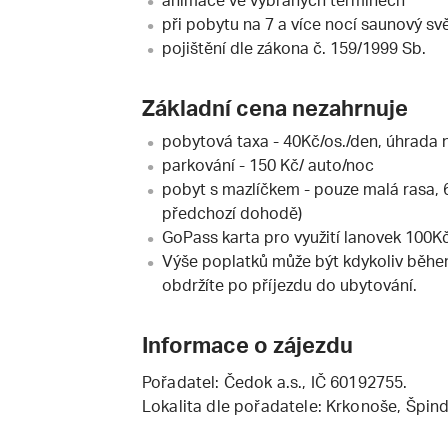
animace ve vybraných termínech
při pobytu na 7 a více nocí saunový sv
pojištění dle zákona č. 159/1999 Sb.
Základní cena nezahrnuje
pobytová taxa - 40Kč/os./den, úhrada 
parkování - 150 Kč/ auto/noc
pobyt s mazlíčkem - pouze malá rasa, 
předchozí dohodě)
GoPass karta pro využití lanovek 100K
Výše poplatků může být kdykoliv běhe
obdržíte po příjezdu do ubytování.
Informace o zájezdu
Pořadatel:
Čedok a.s.
, IČ 60192755.
Lokalita dle pořadatele: Krkonoše, Špin