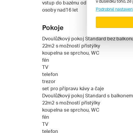
v důsledku toho, že 
vstup do bazénu od 9:00 do 12:00 a od 1
Podrobné nastaven
osoby nad16 let
Pokoje
Dvoulůžkový pokoj Standard bez balkon
22m2 s možností přistýlky
koupelna se sprchou, WC
fén
TV
telefon
trezor
set pro přípravu kávy a čaje
Dvoulůžkový pokoj Standard s balkonem
22m2 s možností přistýlky
koupelna se sprchou, WC
fén
TV
telefon