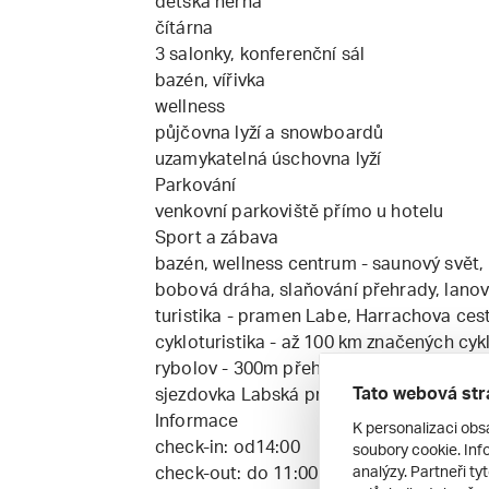
dětská herna
čítárna
3 salonky, konferenční sál
bazén, vířivka
wellness
půjčovna lyží a snowboardů
uzamykatelná úschovna lyží
Parkování
venkovní parkoviště přímo u hotelu
Sport a zábava
bazén, wellness centrum - saunový svět
bobová dráha, slaňování přehrady, lanov
turistika - pramen Labe, Harrachova ces
cykloturistika - až 100 km značených cyk
rybolov - 300m přehrada Labská (největš
Tato webová str
sjezdovka Labská pro středně náročné l
Informace
K personalizaci obs
check-in: od14:00
soubory cookie. Info
analýzy. Partneři ty
check-out: do 11:00