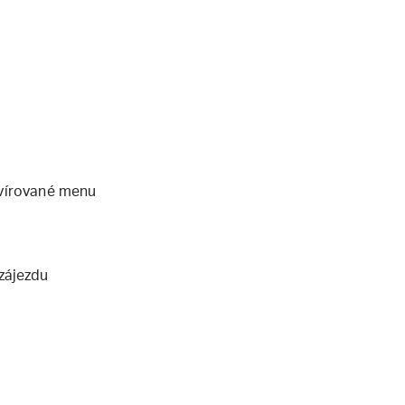
rvírované menu
 zájezdu