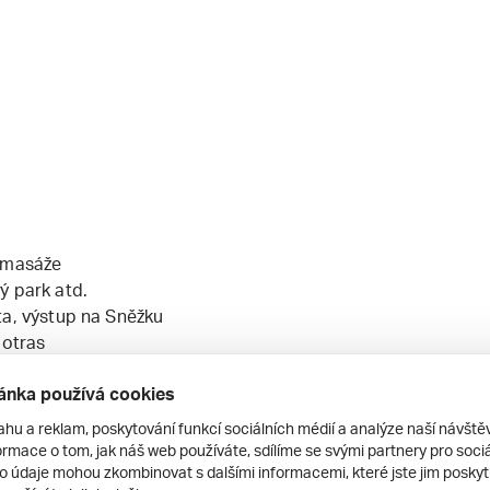
, masáže
ý park atd.
ta, výstup na Sněžku
lotras
í pstruhová stojatá voda v ČR)
ánka používá cookies
yžaře 300 m od hotelu
ahu a reklam, poskytování funkcí sociálních médií a analýze naší návšt
rmace o tom, jak náš web používáte, sdílíme se svými partnery pro sociál
to údaje mohou zkombinovat s dalšími informacemi, které jste jim poskytli