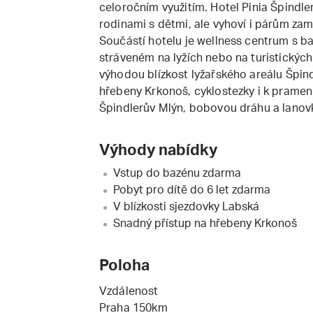
celoročním využitím. Hotel Pinia Špindl
rodinami s dětmi, ale vyhoví i párům za
Součástí hotelu je wellness centrum s b
stráveném na lyžích nebo na turistických
výhodou blízkost lyžařského areálu Špind
hřebeny Krkonoš, cyklostezky i k pramen
Špindlerův Mlýn, bobovou dráhu a lanov
Výhody nabídky
Vstup do bazénu zdarma
Pobyt pro dítě do 6 let zdarma
V blízkosti sjezdovky Labská
Snadný přístup na hřebeny Krkonoš
Poloha
Vzdálenost
Praha 150km