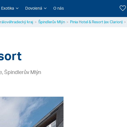
Exotika
Dovolená
O nás
rálovéhradecký kraj
Špindlerův Mlýn
Pinia Hotel & Resort (ex Clarion)
sort
e, Špindlerův Mlýn