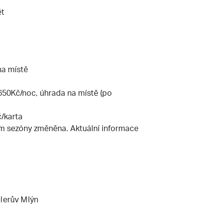
ět
na místě
650Kč/noc, úhrada na místě (po
č/karta
m sezóny změněna. Aktuální informace
dlerův Mlýn