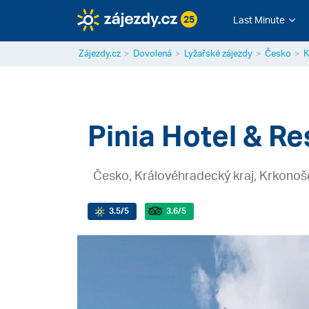
25
Last Minute
Zájezdy.cz
Dovolená
Lyžařské zájezdy
Česko
K
Pinia Hotel & Re
Česko, Královéhradecký kraj, Krkonoš
3.5
/5
3.6
/5