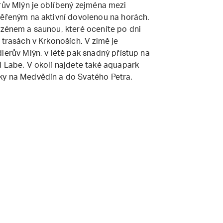
erův Mlýn je oblíbený zejména mezi
měřeným na aktivní dovolenou na horách.
azénem a saunou, které oceníte po dni
 trasách v Krkonoších. V zimě je
lerův Mlýn, v létě pak snadný přístup na
i Labe. V okolí najdete také aquapark
ky na Medvědín a do Svatého Petra.