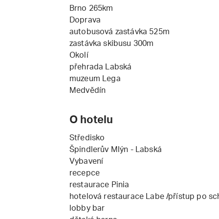
Brno 265km
Doprava
autobusová zastávka 525m
zastávka skibusu 300m
Okolí
přehrada Labská
muzeum Lega
Medvědín
O hotelu
Středisko
Špindlerův Mlýn - Labská
Vybavení
recepce
restaurace Pinia
hotelová restaurace Labe /přístup po s
lobby bar