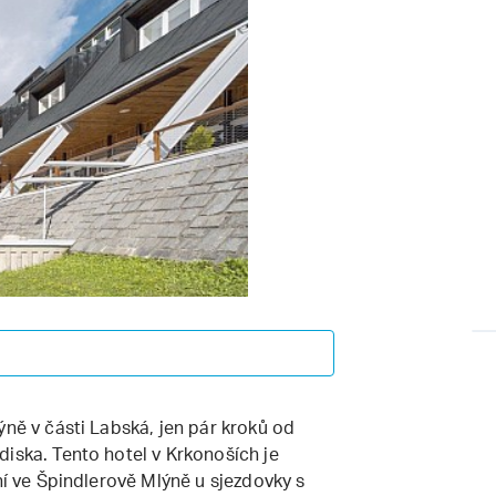
ýně v části Labská, jen pár kroků od
iska. Tento hotel v Krkonoších je
ní ve Špindlerově Mlýně u sjezdovky s