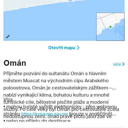
Otevřít mapu
Omán
více
Přijměte pozvání do sultanátu Omán s hlavním
městem Muscat na východním cípu Arabského
poloostrova. Omán je cestovatelským zážitkem –
nabízí vynikající klima, bohatou kulturu a mnohé
Víza
turistické cíle, bělostné písčité pláže a moderní
• mohou turisté vyřídit elektronicky - přes webovou
služby. Po celé věky byl Omán pro cestovatele zcela
stránku
(pouze v angličtině)
https://evisa.rop.gov.om
nedostupnou zemí. Snad právě proto jsou zde ve
• nebo po příletu do destinace
velké míře zachovány typicky arabské prvky, které