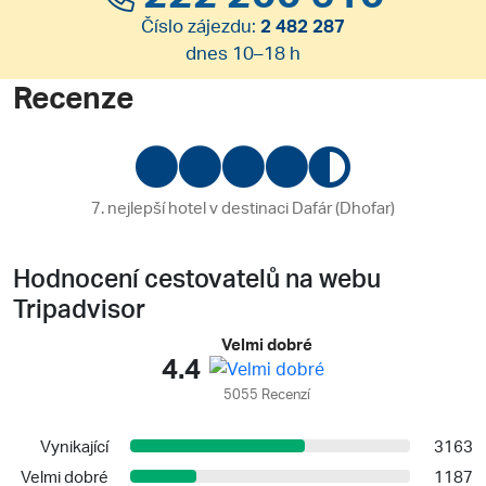
Číslo zájezdu:
2 482 287
dnes 10–18 h
Recenze
7. nejlepší hotel v destinaci Dafár (Dhofar)
Hodnocení cestovatelů na webu
Tripadvisor
Velmi dobré
4.4
5055 Recenzí
Vynikající
3163
Velmi dobré
1187