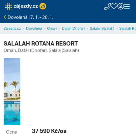
25
Dovolená | 7. 1. - 28. 1.
Zájezdy.cz
Dovolená
Omán
Dafár (Dhofar)
Salála (Salalah)
Salalah R
SALALAH ROTANA RESORT
Omán, Dafár (Dhofar), Salála (Salalah)
Previous
Next
37 590
Kč/os
Cena