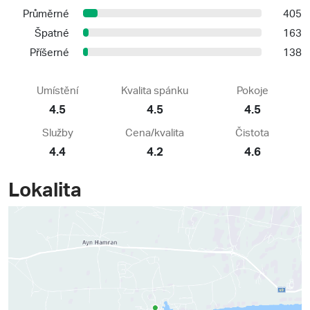
Průměrné
405
Špatné
163
Příšerné
138
Umístění
Kvalita spánku
Pokoje
4.5
4.5
4.5
Služby
Cena/kvalita
Čistota
4.4
4.2
4.6
Lokalita