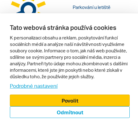
Parkování u letiště
Cestovní pojištění
Tato webová stránka používá cookies
Dárkové poukazy
K personalizaci obsahu a reklam, poskytování funkcí
Inspirace pro vaše cesty
sociálních médií a analýze naší návštěvnosti využíváme
soubory cookie. Informace o tom, jak náš web používáte,
sdílíme se svými partnery pro sociální média, inzerci a
Doporučujeme
Pro vás
analýzy. Partneři tyto údaje mohou zkombinovat s dalšími
informacemi, které jste jim poskytli nebo které získali v
Recenze hotelů
Obchodní podmínky
důsledku toho, že používáte jejich služby.
Rady na cestu
Kontakty
Podrobné nastavení
Cestovní kanceláře
Nastavení cookies
Povolit
Zájazdy.sk
Mobilní verze webu
Odmítnout
Sledujte nás