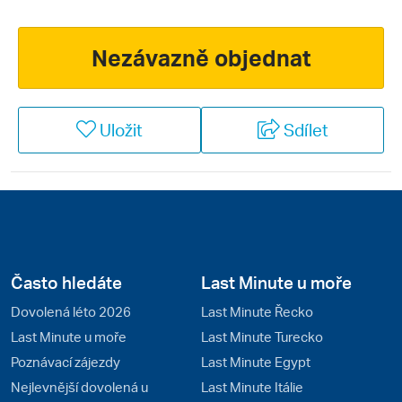
přes současnou moderní kulturu naleznete nejen v
náboženství a architektuře, ale hlavně v denním životě
zdejších obyvatel. Obrovské bohatství získané díky
Nezávazně objednat
těžbě ropy, jejíž zásoby jsou však přece jen omezené,
bylo investováno do nových hotelů a kvalitních
turistických služeb, takže dnes vítá Omán cestovatele
Uložit
Sdílet
z celého světa.
Často hledáte
Last Minute u moře
Dovolená léto 2026
Last Minute Řecko
Last Minute u moře
Last Minute Turecko
Poznávací zájezdy
Last Minute Egypt
Nejlevnější dovolená u
Last Minute Itálie