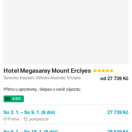
Hotel Megasaray Mount Erciyes
Turecko, Kayseri, Střední Anatolie, Erciyes
od 27 739 Kč
Přímo u sjezdovky
,
Skipas v ceně zájezdu
4.9
/5
So 2. 1. – So 9. 1. (8 dní)
27 739 Kč
Praha
polopenze
So 9. 1. – So 16. 1. (8 dní)
28 549 Kč