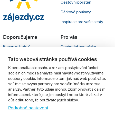
Cestovní pojištění
Dárkové poukazy
Inspirace pro vaše cesty
Doporučujeme
Pro vás
Recenze hotelů
Obchodní podmínky
Rady na cestu
Kontakty
Tato webová stránka používá cookies
Cestovní kanceláře
Nastavení cookies
K personalizaci obsahu a reklam, poskytování funkcí
sociálních médií a analýze naší návštěvnosti využíváme
Zájazdy.sk
Mobilní verze webu
soubory cookie. Informace o tom, jak náš web používáte,
sdílíme se svými partnery pro sociální média, inzerci a
analýzy. Partneři tyto údaje mohou zkombinovat s dalšími
Sledujte nás
informacemi, které jste jim poskytli nebo které získali v
důsledku toho, že používáte jejich služby.
Podrobné nastavení