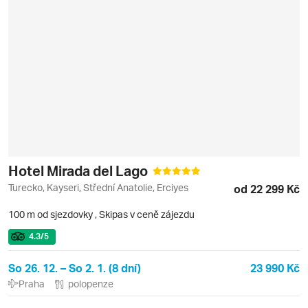
Hotel Mirada del Lago
Turecko, Kayseri, Střední Anatolie, Erciyes
od 22 299 Kč
100 m od sjezdovky
,
Skipas v ceně zájezdu
4.3
/5
So 26. 12. – So 2. 1. (8 dní)
23 990 Kč
Praha
polopenze