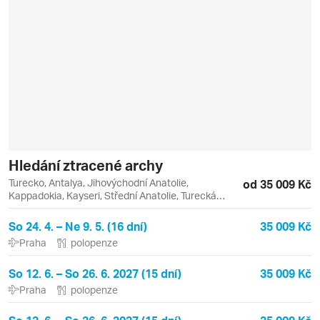
Hledání ztracené archy
Turecko, Antalya, Jihovýchodní Anatolie,
od 35 009 Kč
Kappadokia, Kayseri, Střední Anatolie, Turecká
riviéra, Východní Anatolie, Dogubeyazit, Erciyes,
Göreme, Kaleici, Kars, Mardin, Midyat
So 24. 4. – Ne 9. 5. (16 dní)
35 009 Kč
Praha
polopenze
So 12. 6. – So 26. 6. 2027 (15 dní)
35 009 Kč
Praha
polopenze