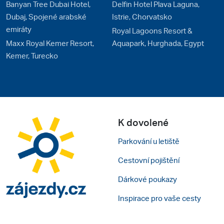
Banyan Tree Dubai Hotel,
Delfin Hotel Plava Laguna,
Dubaj, Spojené arabské
Istrie, Chorvatsko
emiráty
Royal Lagoons Resort &
Maxx Royal Kemer Resort,
Aquapark, Hurghada, Egypt
Kemer, Turecko
K dovolené
Parkování u letiště
Cestovní pojištění
Dárkové poukazy
Inspirace pro vaše cesty