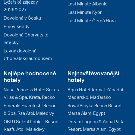
Lyžařské zájezdy
Last Minute Albánie
2026/2027
Last Minute Kypr
Dovolená v Česku
Last Minute Černá Hora
Eurovíkendy
Dovolená Chorvatsko
letecky
Levná dovolená
Chorvatsko autobusem
Nejlépe hodnocené
Nejnavštěvovanější
hotely
hotely
Nana Princess Hotel Suites
Aqua Hotel Termal, Západní
Villas & Spa, Kréta, Řecko
Maďarsko, Maďarsko
Emerald Faarufushi Resort
Royal Brayka Beach Resort,
& Spa, Raa Atol, Maledivy
Marsa Alam, Egypt
OBLU Select Lobigili Resort,
Dream Lagoon & Aqua Park
Kaafu Atol, Maledivy
Resort, Marsa Alam, Egypt