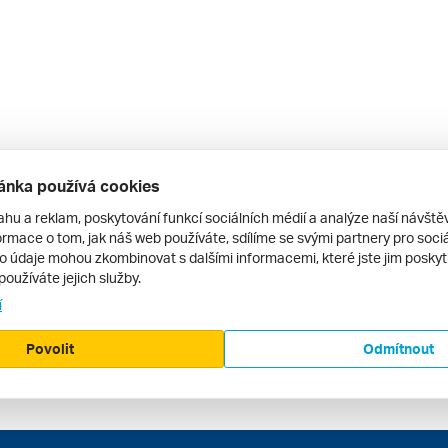
ánka používá cookies
ahu a reklam, poskytování funkcí sociálních médií a analýze naší návšt
rmace o tom, jak náš web používáte, sdílíme se svými partnery pro sociál
to údaje mohou zkombinovat s dalšími informacemi, které jste jim poskytli
používáte jejich služby.
í
Povolit
Odmítnout