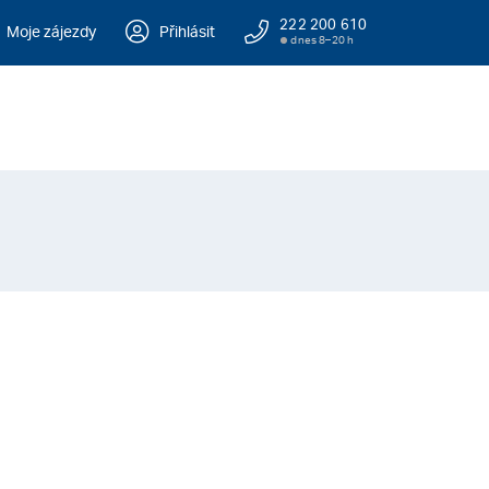
222 200 610
Moje zájezdy
Přihlásit
dnes 8–20 h