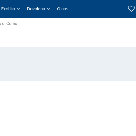
Exotika
Dovolená
O nás
o di Como