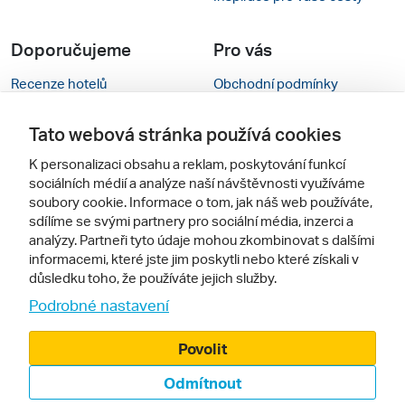
Doporučujeme
Pro vás
Recenze hotelů
Obchodní podmínky
Rady na cestu
Kontakty
Tato webová stránka používá cookies
Cestovní kanceláře
Nastavení cookies
K personalizaci obsahu a reklam, poskytování funkcí
sociálních médií a analýze naší návštěvnosti využíváme
Zájazdy.sk
Mobilní verze webu
soubory cookie. Informace o tom, jak náš web používáte,
sdílíme se svými partnery pro sociální média, inzerci a
Sledujte nás
analýzy. Partneři tyto údaje mohou zkombinovat s dalšími
informacemi, které jste jim poskytli nebo které získali v
důsledku toho, že používáte jejich služby.
Podrobné nastavení
Povolit
Odmítnout
© 2000 - 2026, Zájezdy.cz