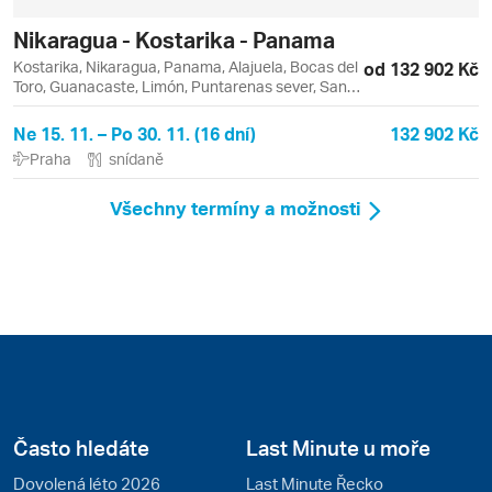
Nikaragua - Kostarika - Panama
Kostarika, Nikaragua, Panama, Alajuela, Bocas del
od 132 902 Kč
Toro, Guanacaste, Limón, Puntarenas sever, San
José, Colón, La Fortuna, Managua, Monteverde,
Panama City, Puerto Limón
Ne 15. 11. – Po 30. 11. (16 dní)
132 902 Kč
Praha
snídaně
Všechny termíny a možnosti
Často hledáte
Last Minute u moře
Dovolená léto 2026
Last Minute Řecko