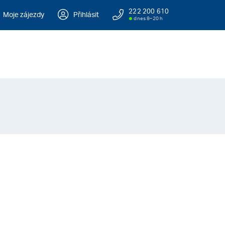
222 200 610
Moje zájezdy
Přihlásit
dnes 8–20 h