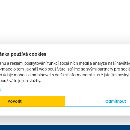
ánka používá cookies
ahu a reklam, poskytování funkcí sociálních médií a analýze naší návšt
rmace o tom, jak náš web používáte, sdílíme se svými partnery pro sociál
to údaje mohou zkombinovat s dalšími informacemi, které jste jim poskytli
používáte jejich služby.
í
Povolit
Odmítnout