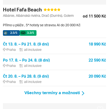
Hotel Fafa Beach
Albánie, Albánská riviéra, Drač (Durrës), Golem
od 11 500 Kč
Přímo u pláže
,
5* hotely se stravou AI do 20 000 Kč
2.5
/5
3.3
/5
Čt 13. 8. – Pá 21. 8. (9 dní)
18 990 Kč
Praha
all inclusive
Po 17. 8. – Po 24. 8. (8 dní)
22 590 Kč
Praha
all inclusive
Čt 20. 8. – Pá 28. 8. (9 dní)
20 090 Kč
Praha
all inclusive
Všechny termíny a možnosti