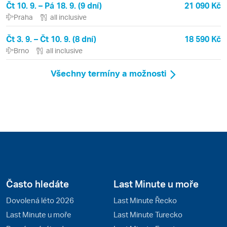
Čt 10. 9. – Pá 18. 9. (9 dní)
21 090 Kč
Praha
all inclusive
Čt 3. 9. – Čt 10. 9. (8 dní)
18 590 Kč
Brno
all inclusive
Všechny termíny a možnosti
Často hledáte
Last Minute u moře
Dovolená léto 2026
Last Minute Řecko
Last Minute u moře
Last Minute Turecko