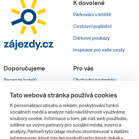
K dovolené
Parkování u letiště
Cestovní pojištění
Dárkové poukazy
Inspirace pro vaše cesty
Doporučujeme
Pro vás
Recenze hotelů
Obchodní podmínky
Rady na cestu
Kontakty
Tato webová stránka používá cookies
Cestovní kanceláře
Nastavení cookies
K personalizaci obsahu a reklam, poskytování funkcí
sociálních médií a analýze naší návštěvnosti využíváme
Zájazdy.sk
Mobilní verze webu
soubory cookie. Informace o tom, jak náš web používáte,
sdílíme se svými partnery pro sociální média, inzerci a
analýzy. Partneři tyto údaje mohou zkombinovat s dalšími
Sledujte nás
informacemi, které jste jim poskytli nebo které získali v