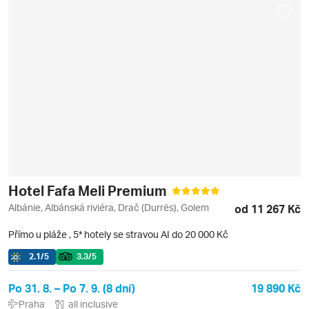
Hotel Fafa Meli Premium
Albánie, Albánská riviéra, Drač (Durrës), Golem
od 11 267 Kč
Přímo u pláže
,
5* hotely se stravou AI do 20 000 Kč
2.1
/5
3.3
/5
Po 31. 8. – Po 7. 9. (8 dní)
19 890 Kč
Praha
all inclusive