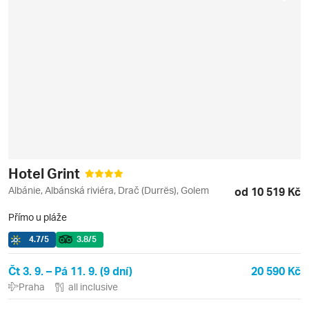
Hotel Grint
Albánie, Albánská riviéra, Drač (Durrës), Golem
od 10 519 Kč
Přímo u pláže
4.7
/5
3.8
/5
Čt 3. 9. – Pá 11. 9. (9 dní)
20 590 Kč
Praha
all inclusive