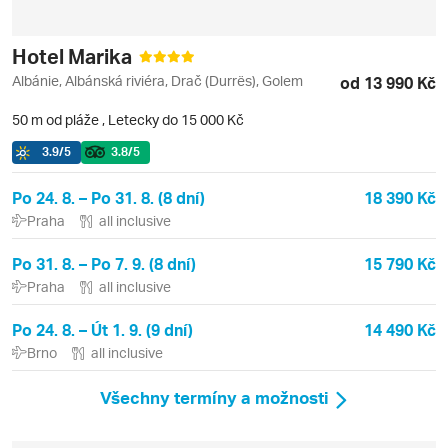
Hotel Marika
Albánie, Albánská riviéra, Drač (Durrës), Golem
od 13 990 Kč
50 m od pláže
,
Letecky do 15 000 Kč
3.9
/5
3.8
/5
Po 24. 8. – Po 31. 8. (8 dní)
18 390 Kč
Praha
all inclusive
Po 31. 8. – Po 7. 9. (8 dní)
15 790 Kč
Praha
all inclusive
Po 24. 8. – Út 1. 9. (9 dní)
14 490 Kč
Brno
all inclusive
Všechny termíny a možnosti