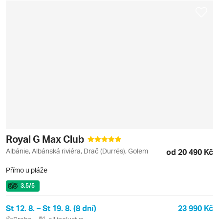
Royal G Max Club
Albánie, Albánská riviéra, Drač (Durrës), Golem
od 20 490 Kč
Přímo u pláže
3.5
/5
St 12. 8. – St 19. 8. (8 dní)
23 990 Kč