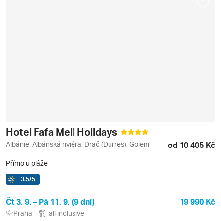
Hotel Fafa Meli Holidays
Albánie, Albánská riviéra, Drač (Durrës), Golem
od 10 405 Kč
Přímo u pláže
3.5
/5
Čt 3. 9. – Pá 11. 9. (9 dní)
19 990 Kč
Praha
all inclusive