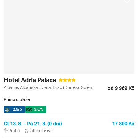
Hotel Adria Palace
Albánie, Albánská riviéra, Drač (Durrës), Golem
od 9 969 Kč
Přímo u pláže
2.9
/5
3.6
/5
Čt 13. 8. – Pá 21. 8. (9 dní)
17 890 Kč
Praha
all inclusive