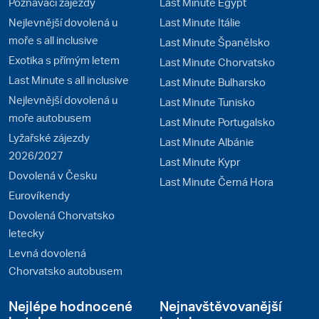
Poznávací zájezdy
Last Minute Egypt
Nejlevnější dovolená u
Last Minute Itálie
moře s all inclusive
Last Minute Španělsko
Exotika s přímým letem
Last Minute Chorvatsko
Last Minute s all inclusive
Last Minute Bulharsko
Nejlevnější dovolená u
Last Minute Tunisko
moře autobusem
Last Minute Portugalsko
Lyžařské zájezdy
Last Minute Albánie
2026/2027
Last Minute Kypr
Dovolená v Česku
Last Minute Černá Hora
Eurovíkendy
Dovolená Chorvatsko
letecky
Levná dovolená
Chorvatsko autobusem
Nejlépe hodnocené
Nejnavštěvovanější