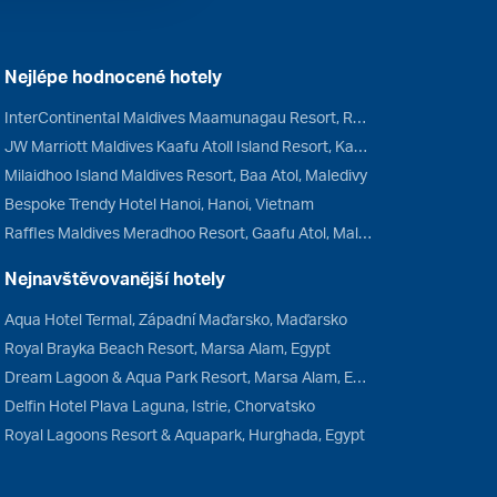
Nejlépe hodnocené hotely
InterContinental Maldives Maamunagau Resort, Raa Atol, Maledivy
JW Marriott Maldives Kaafu Atoll Island Resort, Kaafu Atol, Maledivy
Milaidhoo Island Maldives Resort, Baa Atol, Maledivy
Bespoke Trendy Hotel Hanoi, Hanoi, Vietnam
Raffles Maldives Meradhoo Resort, Gaafu Atol, Maledivy
Nejnavštěvovanější hotely
Aqua Hotel Termal, Západní Maďarsko, Maďarsko
Royal Brayka Beach Resort, Marsa Alam, Egypt
Dream Lagoon & Aqua Park Resort, Marsa Alam, Egypt
Delfin Hotel Plava Laguna, Istrie, Chorvatsko
Royal Lagoons Resort & Aquapark, Hurghada, Egypt