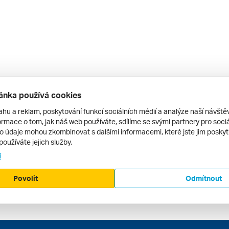
ánka používá cookies
ahu a reklam, poskytování funkcí sociálních médií a analýze naší návšt
rmace o tom, jak náš web používáte, sdílíme se svými partnery pro sociál
to údaje mohou zkombinovat s dalšími informacemi, které jste jim poskytli
používáte jejich služby.
í
Povolit
Odmítnout