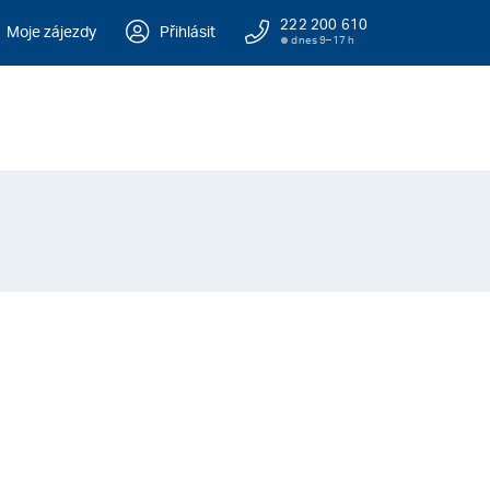
222 200 610
Moje zájezdy
Přihlásit
dnes 9–17 h