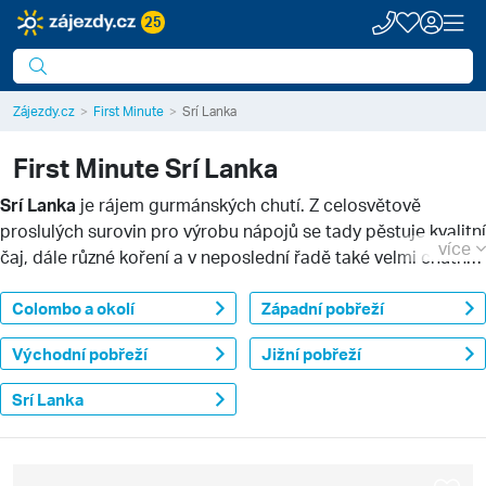
25
Zájezdy.cz
First Minute
Srí Lanka
First Minute
Srí Lanka
Srí Lanka
je rájem gurmánských chutí. Z celosvětově
proslulých surovin pro výrobu nápojů se tady pěstuje kvalitní
více
čaj, dále různé koření a v neposlední řadě také velmi chutné
a šťavnaté tropické ovoce. Poznejte chutě i vůně ostrova a
vydejte se do ráje v Indickém oceánu například s naší First
Colombo a okolí
Západní pobřeží
Minute nabídkou na Srí Lanku.
Východní pobřeží
Jižní pobřeží
Srí Lanka