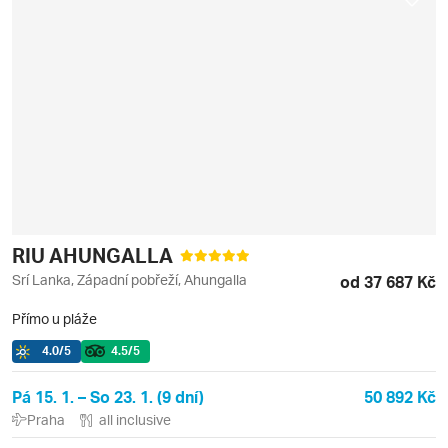
RIU AHUNGALLA
Srí Lanka, Západní pobřeží, Ahungalla
od 37 687 Kč
Přímo u pláže
4.0
/5
4.5
/5
Pá 15. 1. – So 23. 1. (9 dní)
50 892 Kč
Praha
all inclusive