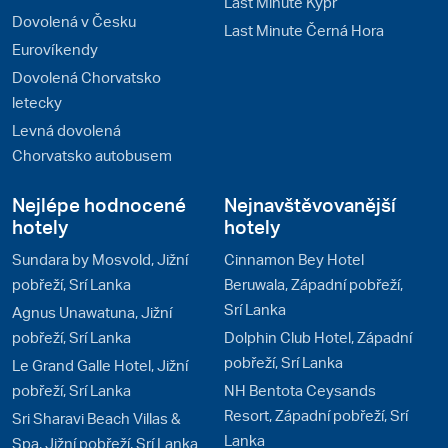
Last Minute Kypr
Dovolená v Česku
Last Minute Černá Hora
Eurovíkendy
Dovolená Chorvatsko
letecky
Levná dovolená
Chorvatsko autobusem
Nejlépe hodnocené
Nejnavštěvovanější
hotely
hotely
Sundara by Mosvold, Jižní
Cinnamon Bey Hotel
pobřeží, Srí Lanka
Beruwala, Západní pobřeží,
Srí Lanka
Agnus Unawatuna, Jižní
pobřeží, Srí Lanka
Dolphin Club Hotel, Západní
pobřeží, Srí Lanka
Le Grand Galle Hotel, Jižní
pobřeží, Srí Lanka
NH Bentota Ceysands
Resort, Západní pobřeží, Srí
Sri Sharavi Beach Villas &
Lanka
Spa, Jižní pobřeží, Srí Lanka