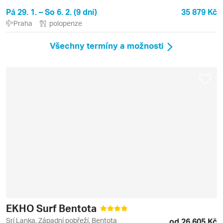
Pá 29. 1. – So 6. 2. (9 dní)
35 879 Kč
Praha
polopenze
Všechny termíny a možnosti
EKHO Surf Bentota
Srí Lanka, Západní pobřeží, Bentota
od 26 605 Kč