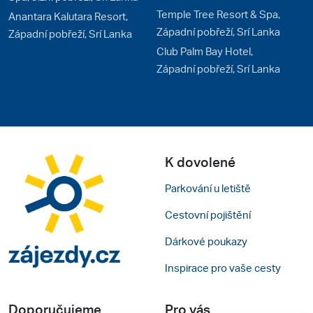
Temple Tree Resort & Spa,
Anantara Kalutara Resort,
Západní pobřeží, Srí Lanka
Západní pobřeží, Srí Lanka
Club Palm Bay Hotel,
Západní pobřeží, Srí Lanka
K dovolené
Parkování u letiště
Cestovní pojištění
Dárkové poukazy
Inspirace pro vaše cesty
Doporučujeme
Pro vás