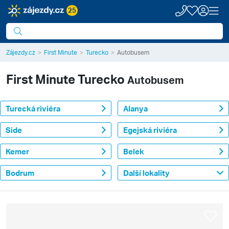
25
Zájezdy.cz
First Minute
Turecko
Autobusem
First Minute
Turecko
Autobusem
Turecká riviéra
Alanya
Side
Egejská riviéra
Kemer
Belek
Bodrum
Další lokality