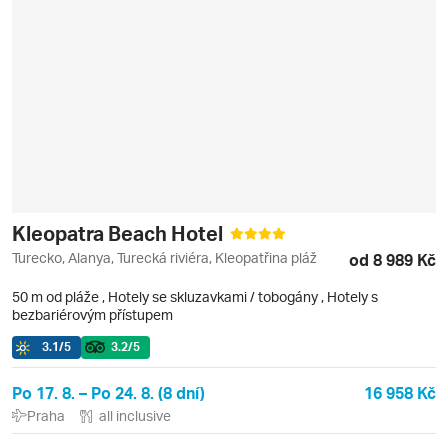
Kleopatra Beach Hotel
Turecko, Alanya, Turecká riviéra, Kleopatřina pláž
od 8 989 Kč
50 m od pláže
,
Hotely se skluzavkami / tobogány
, Hotely s
bezbariérovým přístupem
3.1
/5
3.2
/5
Po 17. 8. – Po 24. 8. (8 dní)
16 958 Kč
Praha
all inclusive