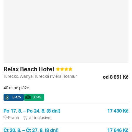
Relax Beach Hotel
Turecko, Alanya, Turecká riviéra, Tosmur
od 8 861 Kč
40 m od pláže
3.4
/5
3.5
/5
Po 17. 8. – Po 24. 8. (8 dní)
17 430 Kč
Praha
all inclusive
Čt 20. 8. – Čt 27. 8. (8 dní)
17 646 Kč