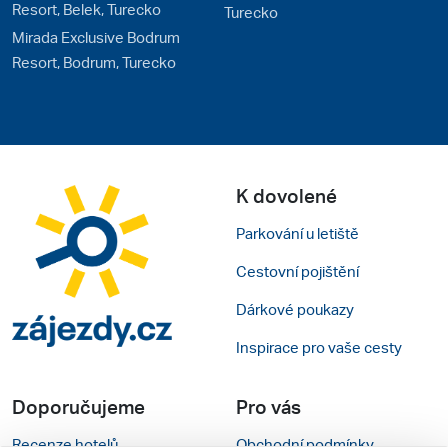
Resort, Belek, Turecko
Turecko
Mirada Exclusive Bodrum
Resort, Bodrum, Turecko
K dovolené
Parkování u letiště
Cestovní pojištění
Dárkové poukazy
Inspirace pro vaše cesty
Doporučujeme
Pro vás
Recenze hotelů
Obchodní podmínky