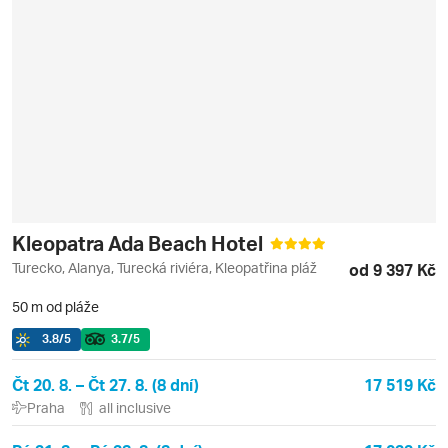
Kleopatra Ada Beach Hotel
Turecko, Alanya, Turecká riviéra, Kleopatřina pláž
od 9 397 Kč
50 m od pláže
3.8
/5
3.7
/5
Čt 20. 8. – Čt 27. 8. (8 dní)
17 519 Kč
Praha
all inclusive