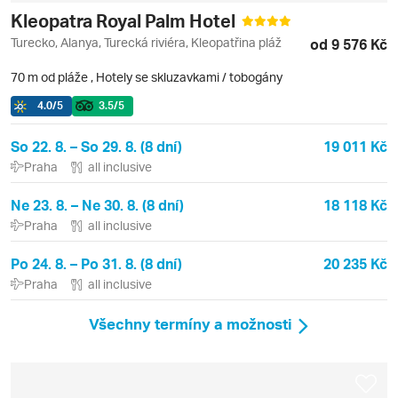
Kleopatra Royal Palm Hotel
Turecko, Alanya, Turecká riviéra, Kleopatřina pláž
od 9 576 Kč
70 m od pláže
,
Hotely se skluzavkami / tobogány
4.0
/5
3.5
/5
So 22. 8. – So 29. 8. (8 dní)
19 011 Kč
Praha
all inclusive
Ne 23. 8. – Ne 30. 8. (8 dní)
18 118 Kč
Praha
all inclusive
Po 24. 8. – Po 31. 8. (8 dní)
20 235 Kč
Praha
all inclusive
Všechny termíny a možnosti