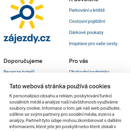
Parkování u letiště
Cestovní pojištění
Dárkové poukazy
Inspirace pro vaše cesty
Doporučujeme
Pro vás
Recenze hotelů
Obchodní podmínky
Rady na cestu
Kontakty
Tato webová stránka používá cookies
Cestovní kanceláře
Nastavení cookies
K personalizaci obsahu a reklam, poskytování funkcí
sociálních médií a analýze naší návštěvnosti využíváme
Zájazdy.sk
Mobilní verze webu
soubory cookie. Informace o tom, jak náš web používáte,
sdílíme se svými partnery pro sociální média, inzerci a
analýzy. Partneři tyto údaje mohou zkombinovat s dalšími
Sledujte nás
informacemi, které jste jim poskytli nebo které získali v