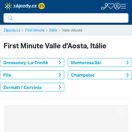
25
Zájezdy.cz
First Minute
Itálie
Valle d'Aosta
First Minute
Valle d'Aosta, Itálie
Gressoney-La-Trinitè
Monterosa Ski
Pila
Champoluc
Zermatt / Cervinia