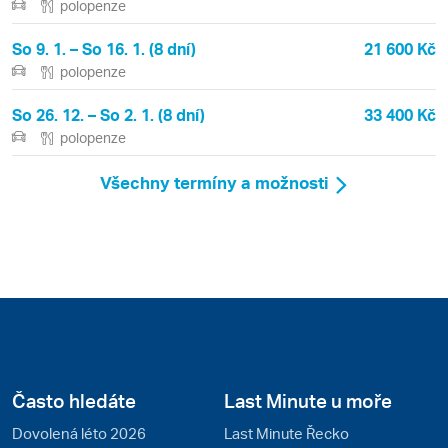
polopenze
So 9. 1. – So 16. 1. (8 dní)
21 600 Kč
polopenze
So 26. 12. – So 2. 1. (8 dní)
33 400 Kč
polopenze
Všechny termíny a možnosti
Často hledáte
Last Minute u moře
Dovolená léto 2026
Last Minute Řecko