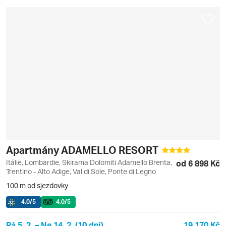
Apartmány ADAMELLO RESORT
Itálie, Lombardie, Skirama Dolomiti Adamello Brenta,
od 6 898 Kč
Trentino - Alto Adige, Val di Sole, Ponte di Legno
100 m od sjezdovky
4.0
/5
4.0
/5
Pá 5. 2. – Ne 14. 2. (10 dní)
19 170 Kč