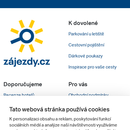
K dovolené
Parkování u letiště
Cestovní pojištění
Dárkové poukazy
Inspirace pro vaše cesty
Doporučujeme
Pro vás
Recenze hotelů
Obchodní podmínky
Rady na cestu
Kontakty
Tato webová stránka používá cookies
Cestovní kanceláře
Nastavení cookies
K personalizaci obsahu a reklam, poskytování funkcí
sociálních médií a analýze naší návštěvnosti využíváme
Zájazdy.sk
Mobilní verze webu