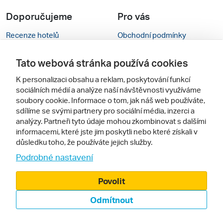
Doporučujeme
Pro vás
Recenze hotelů
Obchodní podmínky
Rady na cestu
Kontakty
Tato webová stránka používá cookies
Cestovní kanceláře
Nastavení cookies
K personalizaci obsahu a reklam, poskytování funkcí
sociálních médií a analýze naší návštěvnosti využíváme
Zájazdy.sk
Mobilní verze webu
soubory cookie. Informace o tom, jak náš web používáte,
sdílíme se svými partnery pro sociální média, inzerci a
Sledujte nás
analýzy. Partneři tyto údaje mohou zkombinovat s dalšími
informacemi, které jste jim poskytli nebo které získali v
důsledku toho, že používáte jejich služby.
Podrobné nastavení
Povolit
Odmítnout
© 2000 - 2026, Zájezdy.cz