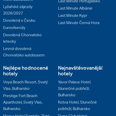
Last Minute Portugalsko
Lyžařské zájezdy
Last Minute Albánie
2026/2027
Last Minute Kypr
Dovolená v Česku
Last Minute Černá Hora
Eurovíkendy
Dovolená Chorvatsko
letecky
Levná dovolená
Chorvatsko autobusem
Nejlépe hodnocené
Nejnavštěvovanější
hotely
hotely
Voya Beach Resort, Svatý
Yavor Palace Hotel,
Vlas, Bulharsko
Slunečné pobřeží,
Bulharsko
Prestige Fort Beach
Aparthotel, Svatý Vlas,
Kotva Hotel, Slunečné
Bulharsko
pobřeží, Bulharsko
Marea Hotel Sentido, Zlaté
Dune Club Hotel,