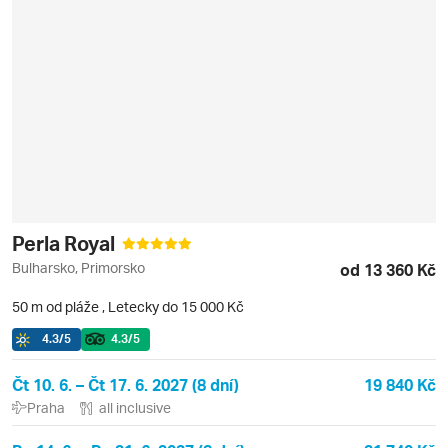
Perla Royal
Bulharsko, Primorsko
od 13 360 Kč
50 m od pláže
,
Letecky do 15 000 Kč
4.3
/5
4.3
/5
Čt 10. 6. – Čt 17. 6. 2027 (8 dní)
19 840 Kč
Praha
all inclusive