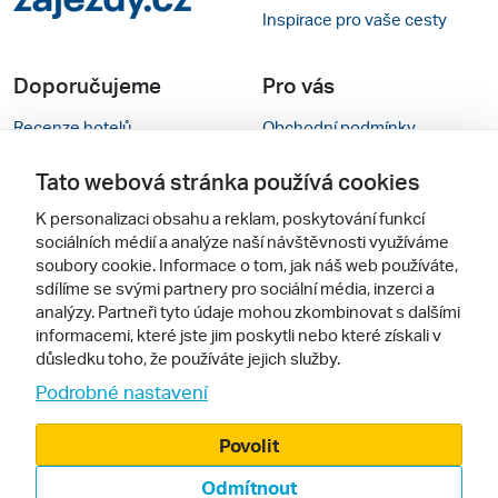
Inspirace pro vaše cesty
Doporučujeme
Pro vás
Recenze hotelů
Obchodní podmínky
Rady na cestu
Kontakty
Tato webová stránka používá cookies
Cestovní kanceláře
Nastavení cookies
K personalizaci obsahu a reklam, poskytování funkcí
sociálních médií a analýze naší návštěvnosti využíváme
Zájazdy.sk
Mobilní verze webu
soubory cookie. Informace o tom, jak náš web používáte,
sdílíme se svými partnery pro sociální média, inzerci a
analýzy. Partneři tyto údaje mohou zkombinovat s dalšími
Sledujte nás
informacemi, které jste jim poskytli nebo které získali v
důsledku toho, že používáte jejich služby.
Podrobné nastavení
Povolit
Odmítnout
© 2000 - 2026, Zájezdy.cz