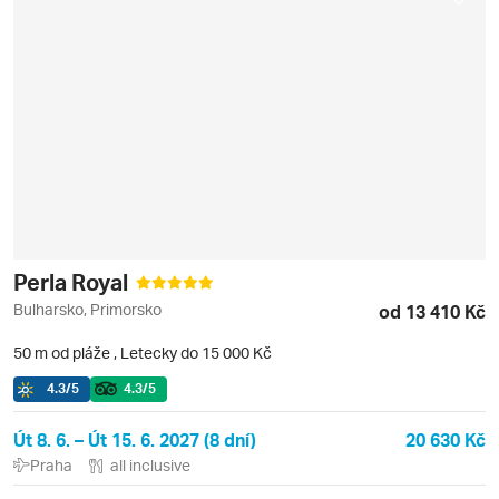
Perla Royal
Bulharsko, Primorsko
od 13 410 Kč
50 m od pláže
,
Letecky do 15 000 Kč
4.3
/5
4.3
/5
Út 8. 6. – Út 15. 6. 2027 (8 dní)
20 630 Kč
Praha
all inclusive