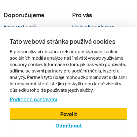
Doporučujeme
Pro vás
Recenze hotelů
Obchodní podmínky
Rady na cestu
Kontakty
Tato webová stránka používá cookies
Cestovní kanceláře
Nastavení cookies
K personalizaci obsahu a reklam, poskytování funkcí
sociálních médií a analýze naší návštěvnosti využíváme
Zájazdy.sk
Verze webu pro PC
soubory cookie. Informace o tom, jak náš web používáte,
sdílíme se svými partnery pro sociální média, inzerci a
analýzy. Partneři tyto údaje mohou zkombinovat s dalšími
Sledujte nás
informacemi, které jste jim poskytli nebo které získali v
důsledku toho, že používáte jejich služby.
Podrobné nastavení
Povolit
Odmítnout
© 2000 - 2026, Zájezdy.cz