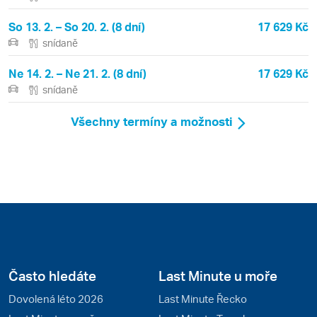
So 13. 2. – So 20. 2. (8 dní)
17 629 Kč
snídaně
Ne 14. 2. – Ne 21. 2. (8 dní)
17 629 Kč
snídaně
Všechny termíny a možnosti
Často hledáte
Last Minute u moře
Dovolená léto 2026
Last Minute Řecko