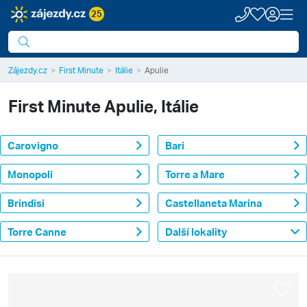
25
Zájezdy.cz
First Minute
Itálie
Apulie
First Minute
Apulie, Itálie
Carovigno
Bari
Monopoli
Torre a Mare
Brindisi
Castellaneta Marina
Torre Canne
Další lokality