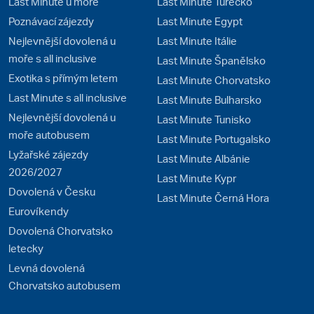
Last Minute u moře
Last Minute Turecko
Poznávací zájezdy
Last Minute Egypt
Nejlevnější dovolená u
Last Minute Itálie
moře s all inclusive
Last Minute Španělsko
Exotika s přímým letem
Last Minute Chorvatsko
Last Minute s all inclusive
Last Minute Bulharsko
Nejlevnější dovolená u
Last Minute Tunisko
moře autobusem
Last Minute Portugalsko
Lyžařské zájezdy
Last Minute Albánie
2026/2027
Last Minute Kypr
Dovolená v Česku
Last Minute Černá Hora
Eurovíkendy
Dovolená Chorvatsko
letecky
Levná dovolená
Chorvatsko autobusem