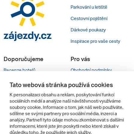
Parkování u letiště
Cestovní pojištění
Dárkové poukazy
Inspirace pro vaše cesty
Doporučujeme
Pro vás
Recenze hotelů
Obchodní podmínky
Rady na cestu
Kontakty
Tato webová stránka používá cookies
Cestovní kanceláře
Nastavení cookies
K personalizaci obsahu a reklam, poskytování funkcí
sociálních médií a analýze naší návštěvnosti využíváme
Zájazdy.sk
Mobilní verze webu
soubory cookie. Informace o tom, jak náš web používáte,
sdílíme se svými partnery pro sociální média, inzerci a
analýzy. Partneři tyto údaje mohou zkombinovat s dalšími
Sledujte nás
informacemi, které jste jim poskytli nebo které získali v
důsledku toho, že používáte jejich služby.