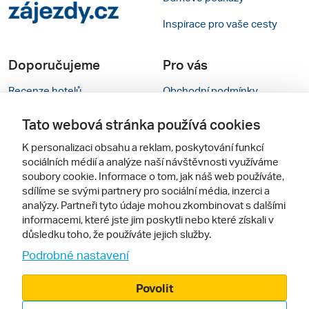
Inspirace pro vaše cesty
Doporučujeme
Pro vás
Recenze hotelů
Obchodní podmínky
Rady na cestu
Kontakty
Tato webová stránka používá cookies
Cestovní kanceláře
Nastavení cookies
K personalizaci obsahu a reklam, poskytování funkcí
sociálních médií a analýze naší návštěvnosti využíváme
Zájazdy.sk
Mobilní verze webu
soubory cookie. Informace o tom, jak náš web používáte,
sdílíme se svými partnery pro sociální média, inzerci a
analýzy. Partneři tyto údaje mohou zkombinovat s dalšími
Sledujte nás
informacemi, které jste jim poskytli nebo které získali v
důsledku toho, že používáte jejich služby.
Podrobné nastavení
Povolit