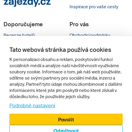
Inspirace pro vaše cesty
Doporučujeme
Pro vás
Recenze hotelů
Obchodní podmínky
Rady na cestu
Kontakty
Tato webová stránka používá cookies
Cestovní kanceláře
Nastavení cookies
K personalizaci obsahu a reklam, poskytování funkcí
sociálních médií a analýze naší návštěvnosti využíváme
Zájazdy.sk
Mobilní verze webu
soubory cookie. Informace o tom, jak náš web používáte,
sdílíme se svými partnery pro sociální média, inzerci a
analýzy. Partneři tyto údaje mohou zkombinovat s dalšími
Sledujte nás
informacemi, které jste jim poskytli nebo které získali v
důsledku toho, že používáte jejich služby.
Podrobné nastavení
Povolit
Odmítnout