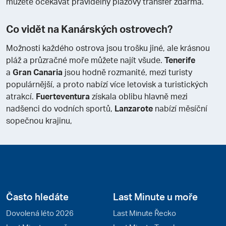
můžete očekávat pravidelný plážový transfer zdarma.
Co vidět na Kanárských ostrovech?
Možnosti každého ostrova jsou trošku jiné, ale krásnou
pláž a průzračné moře můžete najít všude.
Tenerife
a
Gran Canaria
jsou hodně rozmanité, mezi turisty
populárnější, a proto nabízí více letovisk a turistických
atrakcí.
Fuerteventura
získala oblibu hlavně mezi
nadšenci do vodních sportů,
Lanzarote
nabízí měsíční
sopečnou krajinu,
Často hledáte
Last Minute u moře
Dovolená léto 2026
Last Minute Řecko