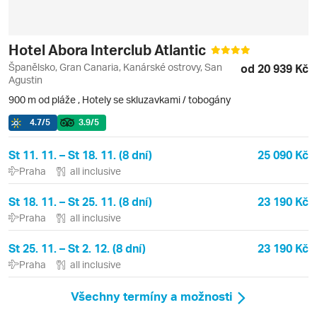
Hotel Abora Interclub Atlantic
Španělsko, Gran Canaria, Kanárské ostrovy, San
od 20 939 Kč
Agustin
900 m od pláže
,
Hotely se skluzavkami / tobogány
4.7
/5
3.9
/5
St 11. 11. – St 18. 11. (8 dní)
25 090 Kč
Praha
all inclusive
St 18. 11. – St 25. 11. (8 dní)
23 190 Kč
Praha
all inclusive
St 25. 11. – St 2. 12. (8 dní)
23 190 Kč
Praha
all inclusive
Všechny termíny a možnosti