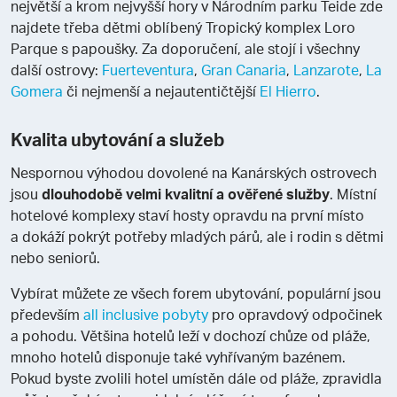
největší a krom nejvyšší hory v Národním parku Teide zde
najdete třeba dětmi oblíbený Tropický komplex Loro
Parque s papoušky. Za doporučení, ale stojí i všechny
další ostrovy:
Fuerteventura
,
Gran Canaria
,
Lanzarote
,
La
Gomera
či nejmenší a nejautentičtější
El Hierro
.
Kvalita ubytování a služeb
Nespornou výhodou dovolené na Kanárských ostrovech
jsou
dlouhodobě velmi kvalitní a ověřené služby
. Místní
hotelové komplexy staví hosty opravdu na první místo
a dokáží pokrýt potřeby mladých párů, ale i rodin s dětmi
nebo seniorů.
Vybírat můžete ze všech forem ubytování, populární jsou
především
all inclusive pobyty
pro opravdový odpočinek
a pohodu. Většina hotelů leží v dochozí chůze od pláže,
mnoho hotelů disponuje také vyhřívaným bazénem.
Pokud byste zvolili hotel umístěn dále od pláže, zpravidla