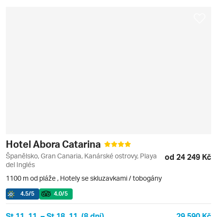
Hotel Abora Catarina
Španělsko, Gran Canaria, Kanárské ostrovy, Playa
od 24 249 Kč
del Inglés
1100 m od pláže
,
Hotely se skluzavkami / tobogány
4.5
/5
4.0
/5
St 11. 11. – St 18. 11. (8 dní)
29 590 Kč