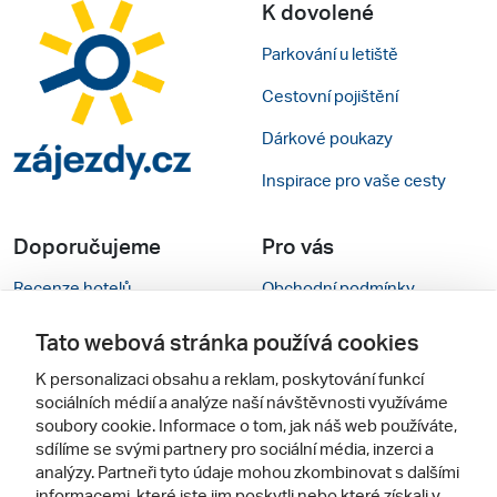
K dovolené
Parkování u letiště
Cestovní pojištění
Dárkové poukazy
Inspirace pro vaše cesty
Doporučujeme
Pro vás
Recenze hotelů
Obchodní podmínky
Rady na cestu
Kontakty
Tato webová stránka používá cookies
Cestovní kanceláře
Nastavení cookies
K personalizaci obsahu a reklam, poskytování funkcí
sociálních médií a analýze naší návštěvnosti využíváme
Zájazdy.sk
Mobilní verze webu
soubory cookie. Informace o tom, jak náš web používáte,
sdílíme se svými partnery pro sociální média, inzerci a
analýzy. Partneři tyto údaje mohou zkombinovat s dalšími
Sledujte nás
informacemi, které jste jim poskytli nebo které získali v