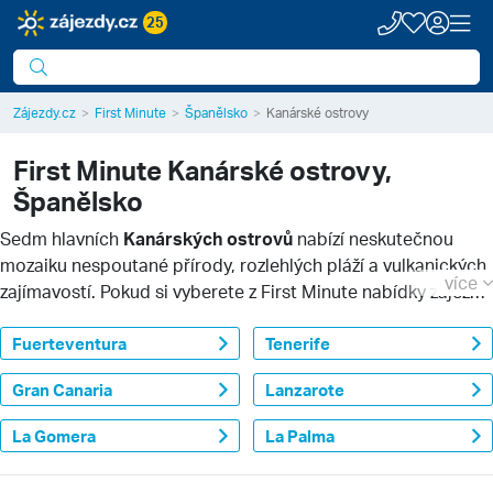
25
Zájezdy.cz
First Minute
Španělsko
Kanárské ostrovy
First Minute
Kanárské ostrovy,
Španělsko
Sedm hlavních
Kanárských ostrovů
nabízí neskutečnou
mozaiku nespoutané přírody, rozlehlých pláží a vulkanických
více
zajímavostí. Pokud si vyberete z First Minute nabídky zájezdů
na Kanárské ostrovy, budete se moci těšit na příjemné
počasí a hlavně na vysoký standard místních služeb.
Fuerteventura
Tenerife
Gran Canaria
Lanzarote
La Gomera
La Palma