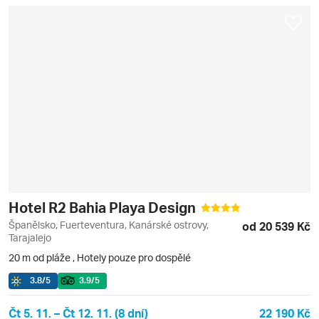
Hotel R2 Bahia Playa Design
Španělsko, Fuerteventura, Kanárské ostrovy,
od 20 539 Kč
Tarajalejo
20 m od pláže
,
Hotely pouze pro dospělé
3.8
/5
3.9
/5
Čt 5. 11. – Čt 12. 11. (8 dní)
22 190 Kč