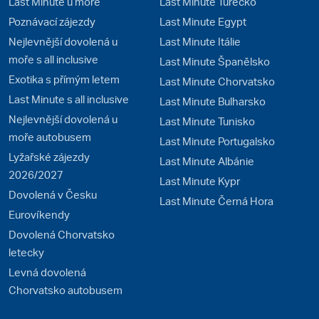
Last Minute u moře
Last Minute Turecko
Poznávací zájezdy
Last Minute Egypt
Nejlevnější dovolená u
Last Minute Itálie
moře s all inclusive
Last Minute Španělsko
Exotika s přímým letem
Last Minute Chorvatsko
Last Minute s all inclusive
Last Minute Bulharsko
Nejlevnější dovolená u
Last Minute Tunisko
moře autobusem
Last Minute Portugalsko
Lyžařské zájezdy
Last Minute Albánie
2026/2027
Last Minute Kypr
Dovolená v Česku
Last Minute Černá Hora
Eurovíkendy
Dovolená Chorvatsko
letecky
Levná dovolená
Chorvatsko autobusem